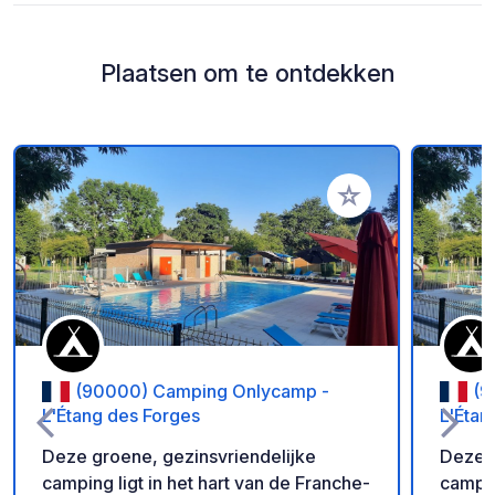
Plaatsen om te ontdekken
Voeg toe aan je fav
(90000) Camping Onlycamp -
(9
L'Étang des Forges
L'Étan
Deze groene, gezinsvriendelijke
Deze g
camping ligt in het hart van de Franche-
campin