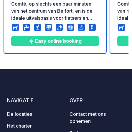
Comté, op slechts een paar minuten
Comté,
van het centrum van Belfort, en is de
van he
ideale uitvalsbasis voor fietsers en
ideale
gezinnen die op zoek zijn naar een
gezinn
groene vakantie. Gratis toegang tot het
groene
zwembad van de camping.
zwemb
Easy online booking
5
109
4.4
★
Foto's
Commentaren
Beoordeling
NAVIGATIE
OVER
De locaties
Contact met ons
opnemen
Het charter