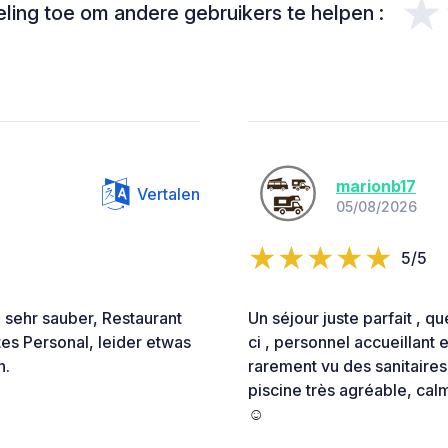
★
ing toe om andere gebruikers te helpen :
marionb17
Vertalen
05/08/2026
5/5
 sehr sauber, Restaurant
Un séjour juste parfait , 
tes Personal, leider etwas
ci , personnel accueillant 
n.
rarement vu des sanitaires 
piscine très agréable, calme
☺️