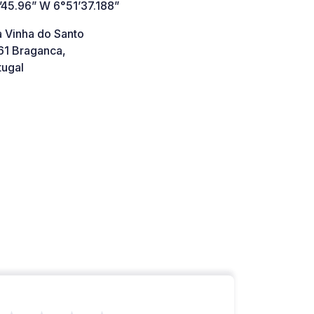
’45.96” W 6°51’37.188”
a Vinha do Santo
1 Braganca,
tugal