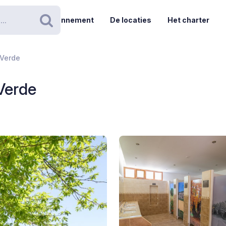
Abonnement
De locaties
Het charter
Zoeken
 Verde
Verde