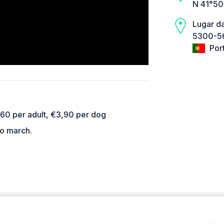
N 41°50
Lugar d
5300-56
Por
60 per adult, €3,90 per dog
o march.