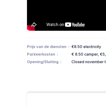
Prijs van de diensten
€8.50 electricity
Parkeerkosten
€ 8.50 camper, €5,
Opening/Sluiting
Closed november t