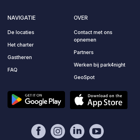
aankom
vooraf
NAVIGATIE
OVER
website. Veiligheid, rust e
welkom
De locaties
Contact met ons
verbli
opnemen
uit u 
Het charter
Partners
Gastheren
Werken bij park4night
FAQ
GeoSpot