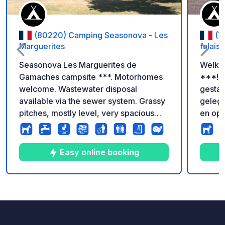
(80220) Camping Seasonova - Les
(7
Marguerites
falais
Seasonova Les Marguerites de
Welkom
Gamaches campsite ***. Motorhomes
***! G
welcome. Wastewater disposal
gestab
available via the sewer system. Grassy
gelege
pitches, mostly level, very spacious
en op 
and shaded. Swimming pool and
van de zee. Voor sle
washing machine also available for
inclus
motorhomes.
comfor
Easy online booking
volled
voorzie
afvalv
4
12
3.6
★
Foto's
Commentaren
Beoordeling
gratis
en toile
Om uw 