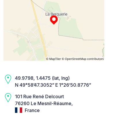
49.9798, 1.4475 (lat, lng)
N 49°58’47.3052” E 1°26’50.8776”
101 Rue René Delcourt
76260 Le Mesnil-Réaume,
France