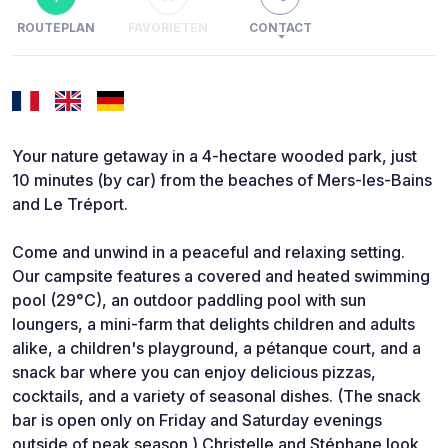
ROUTEPLAN
FAVORIETEN
CONTACT
Your nature getaway in a 4-hectare wooded park, just
10 minutes (by car) from the beaches of Mers-les-Bains
and Le Tréport.
Come and unwind in a peaceful and relaxing setting.
Our campsite features a covered and heated swimming
pool (29°C), an outdoor paddling pool with sun
loungers, a mini-farm that delights children and adults
alike, a children's playground, a pétanque court, and a
snack bar where you can enjoy delicious pizzas,
cocktails, and a variety of seasonal dishes. (The snack
bar is open only on Friday and Saturday evenings
outside of peak season.) Christelle and Stéphane look