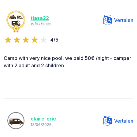
tjasa22
Vertalen
19/07/2026
4/5
Camp with very nice pool, we paid 50€ /night - camper
with 2 adult and 2 children.
claire-eric
Vertalen
13/06/2026