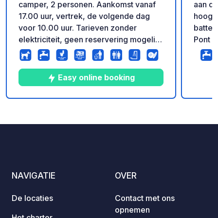
camper, 2 personen. Aankomst vanaf
aan de
17.00 uur, vertrek, de volgende dag
hoogte
voor 10.00 uur. Tarieven zonder
batter
elektriciteit, geen reservering mogelijk.
Pont d
Geldig voor een nacht op een normale
kamper
staplaats Aanbieding geldig 27/05 till
weelde
26/06 & from 30/08 till 28/09
rivier.
Easy online booking
perfec
ontspa
nabij 
8
25
4
★
Foto's
Commentaren
Beoordeling
Pelvou
gebied
toegan
wandel
paragl
NAVIGATIE
OVER
verbli
stadsl
De locaties
Contact met ons
weer o
opnemen
Prove
Het charter