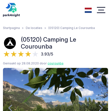
Startpagina
De locaties
(05120) Camping Le Courounba
(05120) Camping Le
Courounba
3.93/5
Gemaakt op 28.08.2020 door
courounba