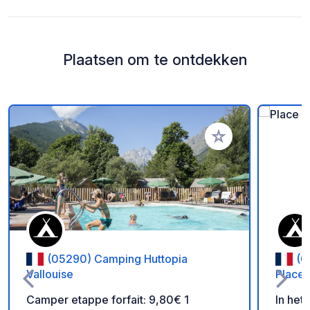
Plaatsen om te ontdekken
Voeg toe aan je fav
(05290) Camping Huttopia
(0
Vallouise
Places
Camper etappe forfait: 9,80€ 1
In het