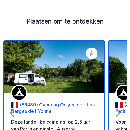
Plaatsen om te ontdekken
Voeg toe aan je fav
(89480) Camping Onlycamp - Les
(8
Berges de l'Yonne
Petit P
Deze landelijke camping, op 2,5 uur
Voor a
van Parijs en dichtbij Auxerre,
vakant