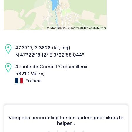
47.3717, 3.3828 (lat, lng)
N 47°22’18.12” E 3°22’58.044”
4 route de Corvol L’Orgueuilleux
58210 Varzy,
France
Voeg een beoordeling toe om andere gebruikers te
helpen :