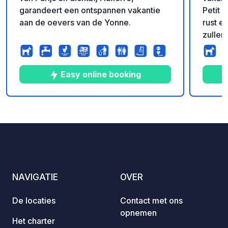
garandeert een ontspannen vakantie
Petit 
aan de oevers van de Yonne.
rust e
zullen
op sle
minute
ook di
Easy online booking
het Ca
vriend
in ee
10
24
4.6
★
Foto's
Commentaren
Beoordeling
oevers
toerist
plezie
natuur
rotsac
NAVIGATIE
OVER
karakt
grenze
De locaties
Contact met ons
gecre
opnemen
beschi
Het charter