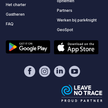
opnemen
van de
Het charter
Partners
Gastheren
Werken bij park4night
FAQ
GeoSpot