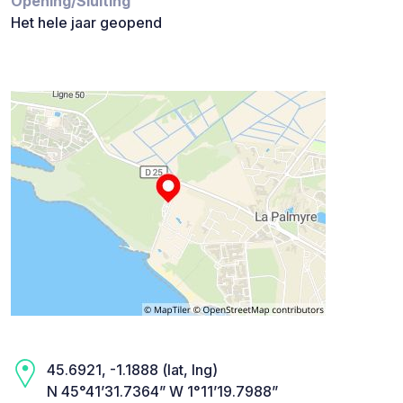
Opening/Sluiting
Het hele jaar geopend
45.6921, -1.1888 (lat, lng)
N 45°41’31.7364” W 1°11’19.7988”