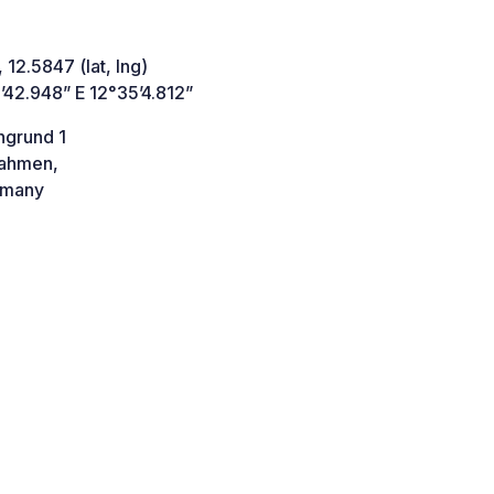
 12.5847 (lat, lng)
’42.948” E 12°35’4.812”
ngrund 1
ahmen,
many