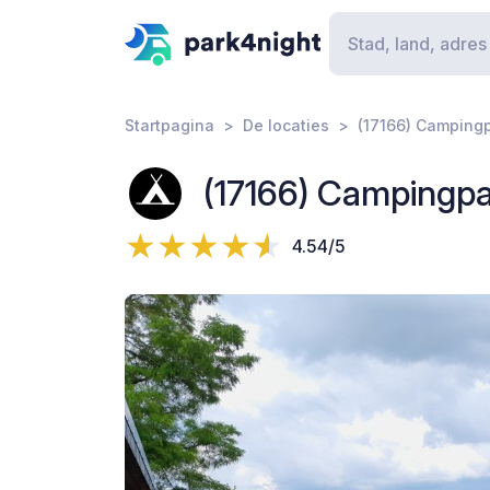
Startpagina
De locaties
(17166) Camping
(17166) Campingp
4.54/5