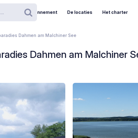
Abonnement
De locaties
Het charter
Zoeken
paradies Dahmen am Malchiner See
aradies Dahmen am Malchiner S