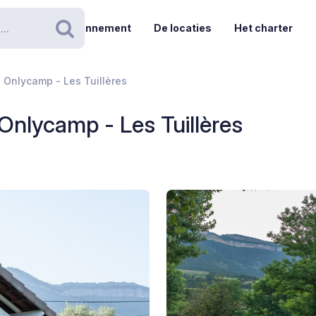
Abonnement
De locaties
Het charter
Zoeken
Onlycamp - Les Tuillères
nlycamp - Les Tuillères