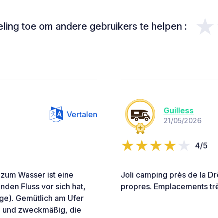
★
ing toe om andere gebruikers te helpen :
Guilless
Vertalen
21/05/2026
4/5
 zum Wasser ist eine
Joli camping près de la Dr
den Fluss vor sich hat,
propres. Emplacements trè
ige). Gemütlich am Ufer
ön und zweckmäßig, die