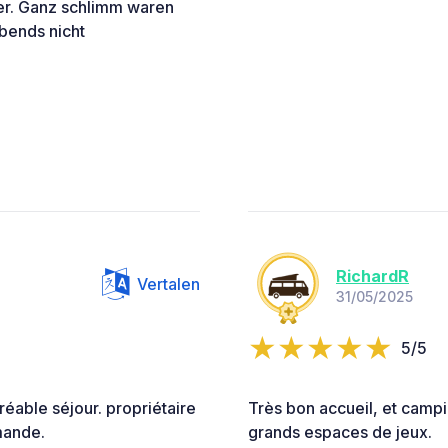
ber. Ganz schlimm waren
bends nicht
RichardR
Vertalen
31/05/2025
5/5
éable séjour. propriétaire
Très bon accueil, et campin
mande.
grands espaces de jeux.