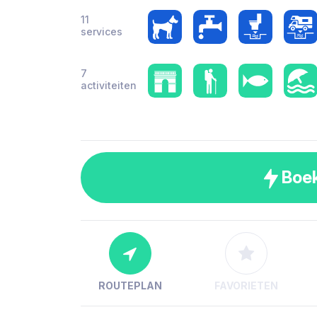
11
services
7
activiteiten
Boe
ROUTEPLAN
FAVORIETEN