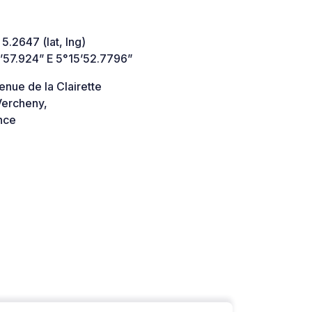
 5.2647 (lat, lng)
’57.924” E 5°15’52.7796”
nue de la Clairette
ercheny,
nce