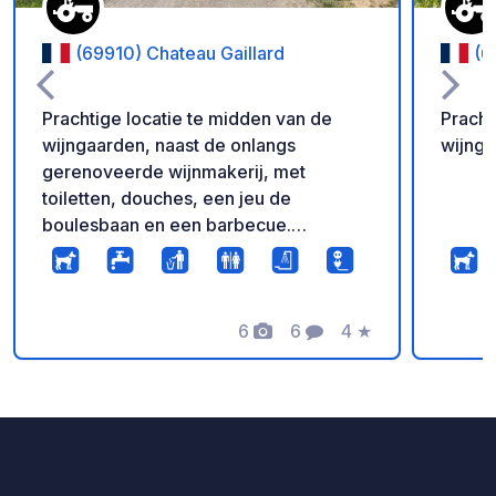
(69910) Chateau Gaillard
(6
Prachtige locatie te midden van de
Pracht
wijngaarden, naast de onlangs
wijnga
gerenoveerde wijnmakerij, met
toiletten, douches, een jeu de
boulesbaan en een barbecue.
Aankomst wordt aanbevolen vanuit het
stadje Lancié; toegang via Villié-
Morgon is mogelijk voor busjes, maar
wordt afgeraden voor campers.
6
6
4
★
Foto's
Commentaren
Beoordeling
Wijnrondleidingen en -proeverijen zijn
beschikbaar van dinsdag tot en met
zaterdag van 16.00 tot 18.00 uur voor €
7,50 per persoon.