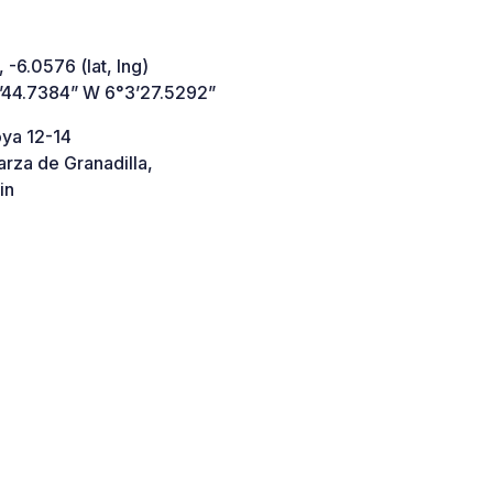
 -6.0576 (lat, lng)
’44.7384” W 6°3’27.5292”
oya 12-14
rza de Granadilla,
in