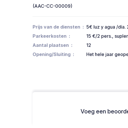
(AAC-CC-00009)
Prijs van de diensten
5€ luz y agua /día
Parkeerkosten
15 €/2 pers., suple
Aantal plaatsen
12
Opening/Sluiting
Het hele jaar geop
Voeg een beoordel