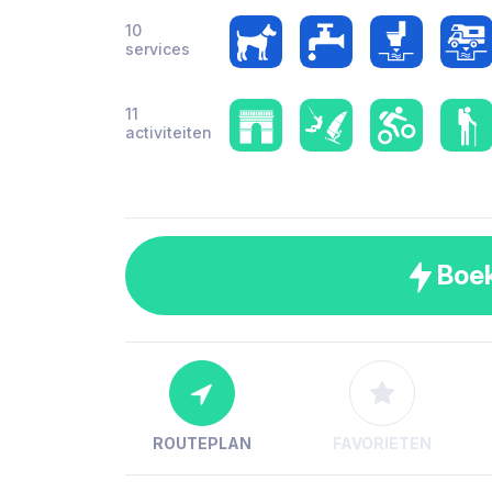
10
services
11
activiteiten
Boe
ROUTEPLAN
FAVORIETEN