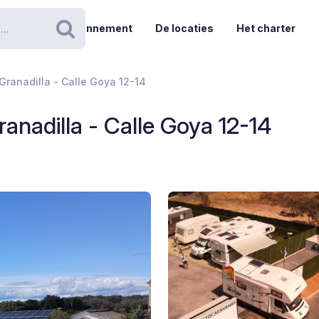
Abonnement
De locaties
Het charter
Zoeken
Granadilla - Calle Goya 12-14
ranadilla - Calle Goya 12-14