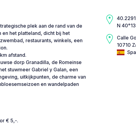
40.2291,
N 40°13
strategische plek aan de rand van de
 het platteland, dicht bij het
Calle G
k zwembad, restaurants, winkels, een
10710 Za
ion.
Spa
 km afstand.
uwse dorp Granadilla, de Romeinse
 het stuwmeer Gabriel y Galan, een
mgeving, uitkijkpunten, de charme van
rsenbloesemseizoen en wandelpaden
r € 5,-.