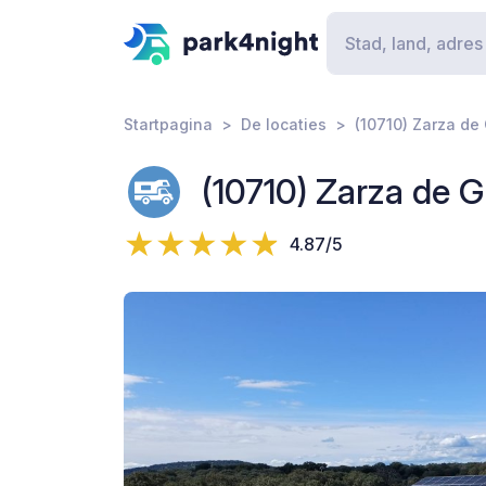
Startpagina
De locaties
(10710) Zarza de 
(10710) Zarza de G
4.87/5