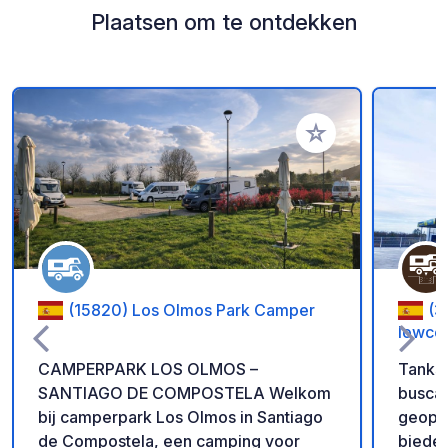
Plaatsen om te ontdekken
Voeg toe aan je fav
(15820) Los Olmos Park Camper
(3
lowco
CAMPERPARK LOS OLMOS –
Tankst
SANTIAGO DE COMPOSTELA Welkom
buscam
bij camperpark Los Olmos in Santiago
geopend
de Compostela, een camping voor
bieden