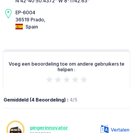
N 42°40’50.4372” W 8°11’42.63”
EP-6004
36519 Prado,
Spain
Voeg een beoordeling toe om andere gebruikers te
helpen :
★★★★★
Gemiddeld (4 Beoordeling) :
4/5
gingerinnovator
Vertalen