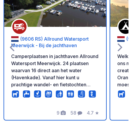
(9606 RS) Allround Watersport
(9
Meerwijck - Bij de jachthaven
Camperplaatsen in jachthaven Allround
Welkom b
Watersport Meerwijck. 24 plaatsen
ons me
waarvan 16 direct aan het water
creati
(Havenkade). Vanaf hier kunt u
Orange
prachtige wandel- en fietstochten
moestu
maken. Indien u uw eigen boot
met mu
meeneemt, kunt u gratis gebruik
charme
maken van de trailerhelling. Maar u
kunt g
kunt natuurlijk ook gewoon genieten
9
58
4.7
★
en natuur. Be
Foto's
Commentaren
Beoordeling
van de rust van de haven en
Team 
ontspannen onder de luifel van uw