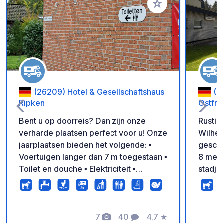
Voeg toe aan je fav
(26209) Hotel & Gesellschaftshaus
(2
Ripken
Ostfri
Bent u op doorreis? Dan zijn onze
Rustig
verharde plaatsen perfect voor u! Onze
Wilhel
jaarplaatsen bieden het volgende: ▪
geschi
Voertuigen langer dan 7 m toegestaan ▪
8 mete
Toilet en douche ▪ Elektriciteit ▪
stadje 
Afvalwaterafvoer ▪ Afvalwaterafvoer
buurt (
op de begane grond ▪ Stortplaats
boules
chemisch toilet ▪ Vers water ▪
buiten
Broodjesservice ▪ Ontbijt (reserveren
7
40
4.7
★
20/uur
Foto's
Commentaren
Beoordeling