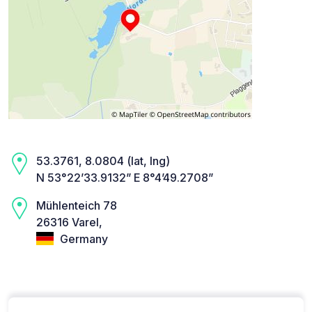
53.3761, 8.0804 (lat, lng)
N 53°22’33.9132” E 8°4’49.2708”
Mühlenteich 78
26316 Varel,
Germany