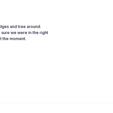
dges and tree around.
 sure we were in the right
at the moment.