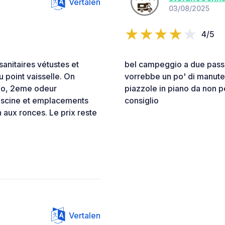
Vertalen
03/08/2025
4/5
anitaires vétustes et
bel campeggio a due passi
point vaisselle. On
vorrebbe un po' di manuten
ispo, 2eme odeur
piazzole in piano da non pe
 piscine et emplacements
consiglio
n aux ronces. Le prix reste
Vertalen