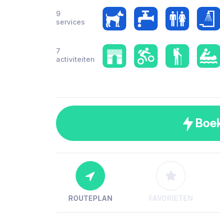
9
services
7
activiteiten
Boe
ROUTEPLAN
FAVORIETEN