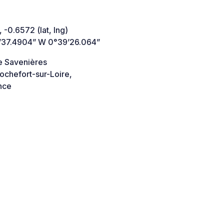
 -0.6572 (lat, lng)
’37.4904” W 0°39’26.064”
e Savenières
ochefort-sur-Loire,
nce