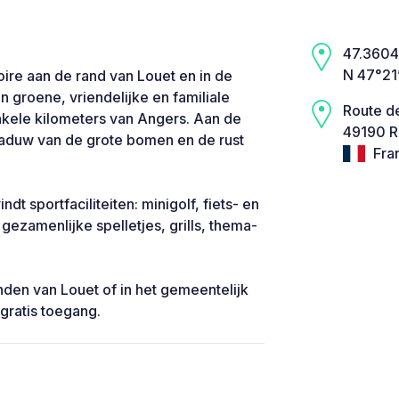
47.3604,
N 47°21
oire aan de rand van Louet en in de
n groene, vriendelijke en familiale
Route d
nkele kilometers van Angers. Aan de
49190 R
aduw van de grote bomen en de rust
Fra
ndt sportfaciliteiten: minigolf, fiets- en
gezamenlijke spelletjes, grills, thema-
den van Louet of in het gemeentelijk
ratis toegang.