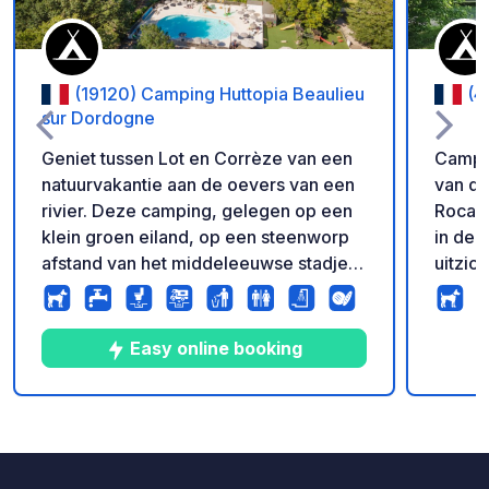
(19120) Camping Huttopia Beaulieu
(4
sur Dordogne
Geniet tussen Lot en Corrèze van een
Campin
natuurvakantie aan de oevers van een
van de
rivier. Deze camping, gelegen op een
Rocama
klein groen eiland, op een steenworp
in de 
afstand van het middeleeuwse stadje
uitzic
Beaulieu-sur-Dordogne, biedt ruimte
zwemb
en ontspanning midden in de natuur.
tijden
Ter plaatse kunt u bovendien genieten
de cam
Easy online booking
van een prachtig verwarmd zwembad,
de bou
een restaurant met mooi terras en een
Broodd
programma met natuuractiviteiten in de
wifi. 
10
46
4.2
★
Foto's
Commentaren
Beoordeling
zomer voor jong en oud. honden
toegestaan onder bepaalde