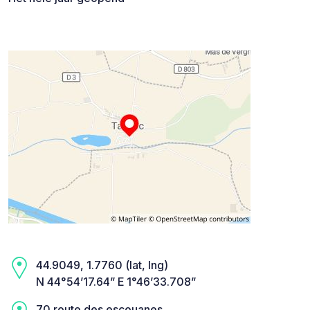
44.9049, 1.7760 (lat, lng)
N 44°54’17.64” E 1°46’33.708”
70 route des escouanes