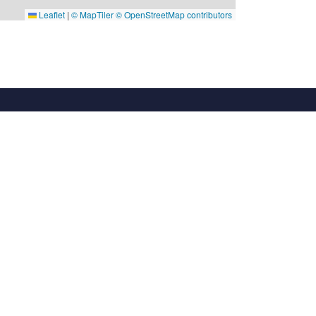
Leaflet
|
© MapTiler
© OpenStreetMap contributors