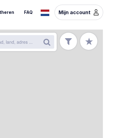
Mijn account
theren
FAQ
★