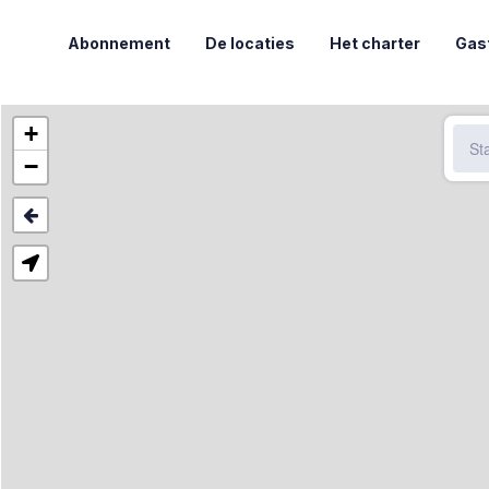
Abonnement
De locaties
Het charter
Gas
+
−