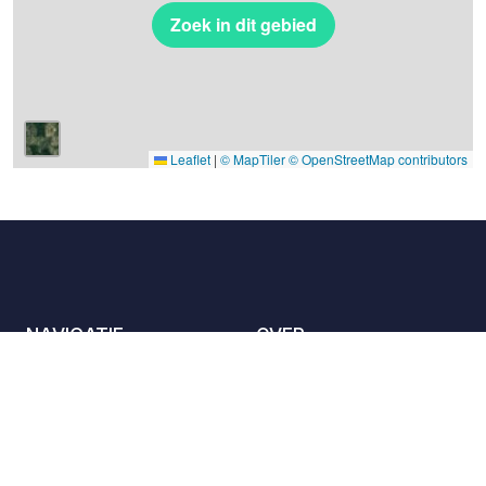
Zoek in dit gebied
Leaflet
|
© MapTiler
© OpenStreetMap contributors
NAVIGATIE
OVER
De locaties
Contact met ons
opnemen
Het charter
Partners
Gastheren