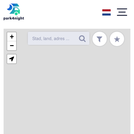
+
★
−