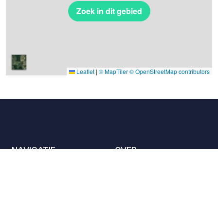
Zoek in dit gebied
Leaflet
|
© MapTiler
© OpenStreetMap contributors
NAVIGATIE
OVER
De locaties
Contact met ons
opnemen
Het charter
Partners
Gastheren