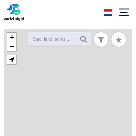
+
★
−