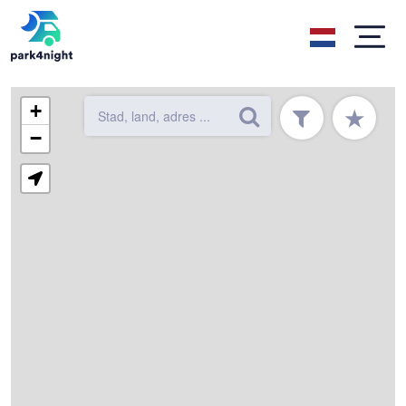
+
★
−