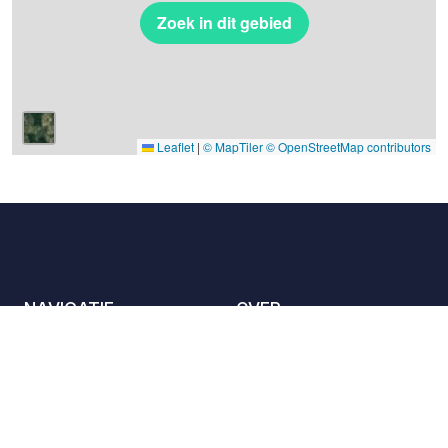
Zoek in dit gebied
Leaflet
|
© MapTiler
© OpenStreetMap contributors
NAVIGATIE
OVER
De locaties
Contact met ons
opnemen
Het charter
Partners
Gastheren