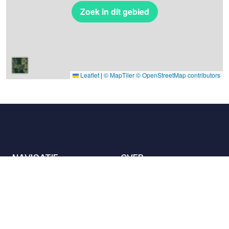
Zoek in dit gebied
Leaflet
|
© MapTiler
© OpenStreetMap contributors
NAVIGATIE
OVER
De locaties
Contact met ons
opnemen
Het charter
Partners
Gastheren