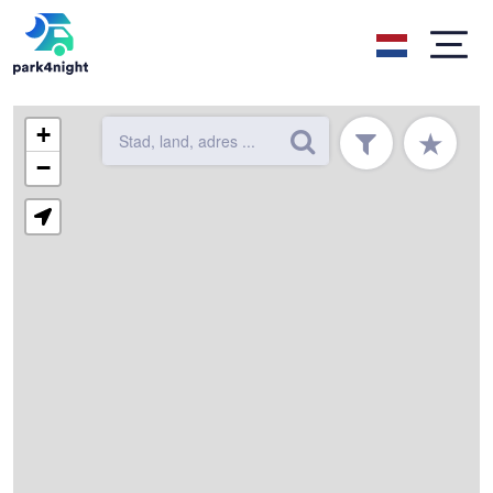
+
★
−