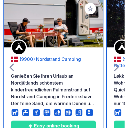
Zu Ihren Favoriten 
(9900) Nordstrand Camping
(9
Hytte
Genießen Sie Ihren Urlaub an
Løkken
Nordjütlands schönstem
Wohnm
kinderfreundlichen Palmenstrand auf
Quicks
Nordstrand Camping in Frederikshavn.
Wohnmo
Der feine Sand, die warmen Dünen und
nur 10 €. Løkken Klit Camp
das flache Wasser ermöglichen einen
Wohnm
aktiven Urlaub mit viel Zeit zum Spielen
Stellp
und für gemeinsame Stunden mit den
und ei
Easy online booking