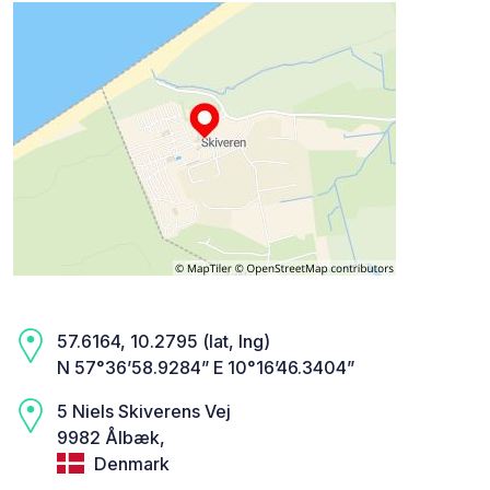
57.6164, 10.2795 (lat, lng)
N 57°36’58.9284” E 10°16’46.3404”
5 Niels Skiverens Vej
9982 Ålbæk,
Denmark