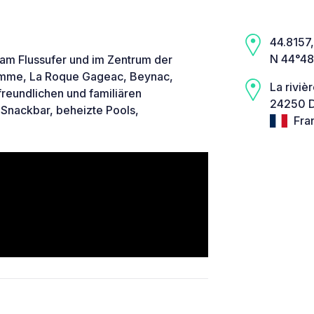
44.8157, 
N 44°48
am Flussufer und im Zentrum der
Domme, La Roque Gageac, Beynac,
La riviè
 freundlichen und familiären
24250 
 Snackbar, beheizte Pools,
Fra