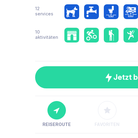
12
services
10
aktivitäten
Jetzt 
REISEROUTE
FAVORITEN