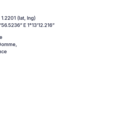
1.2201 (lat, lng)
’56.5236” E 1°13’12.216”
re
Domme,
nce