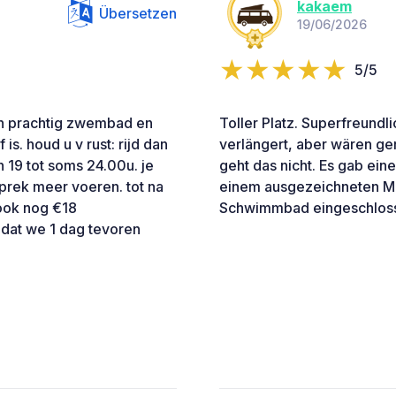
kakaem
Übersetzen
19/06/2026
5/5
en prachtig zwembad en
Toller Platz. Superfreundl
is. houd u v rust: rijd dan
verlängert, aber wären g
 19 tot soms 24.00u. je
geht das nicht. Es gab ein
prek meer voeren. tot na
einem ausgezeichneten Me
ook nog €18
Schwimmbad eingeschlos
dat we 1 dag tevoren