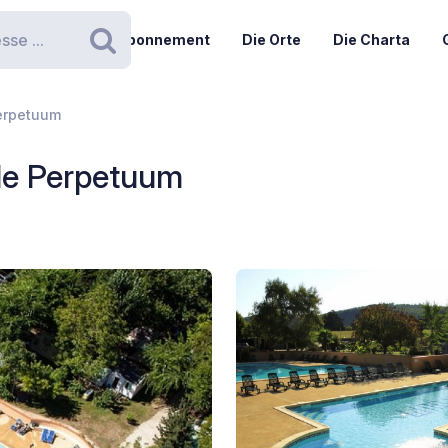
Abonnement
Die Orte
Die Charta
Suchen
erpetuum
le Perpetuum