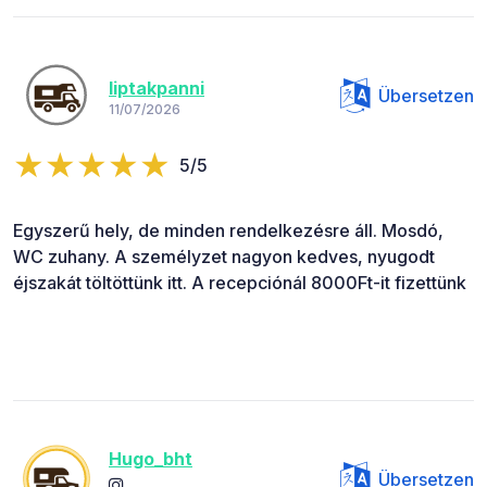
liptakpanni
Übersetzen
11/07/2026
5/5
Egyszerű hely, de minden rendelkezésre áll. Mosdó,
WC zuhany. A személyzet nagyon kedves, nyugodt
éjszakát töltöttünk itt. A recepciónál 8000Ft-it fizettünk
Hugo_bht
Übersetzen