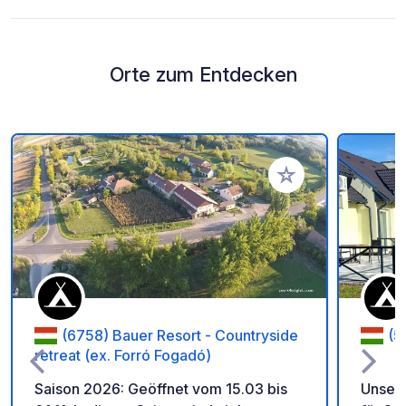
Orte zum Entdecken
Zu Ihren Favoriten 
(6758) Bauer Resort - Countryside
(5
retreat (ex. Forró Fogadó)
Saison 2026: Geöffnet vom 15.03 bis
Unser 