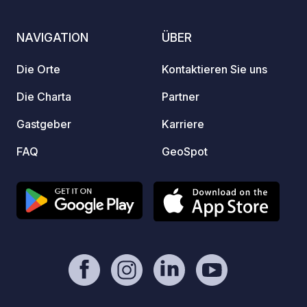
Feuers
Angeln
NAVIGATION
ÜBER
direkt 
Oktober Ein Ort zum Dur
Die Orte
Kontaktieren Sie uns
Entspa
Grünen
Die Charta
Partner
Zwei kl
Gastgeber
Karriere
Zufahr
zeitwe
FAQ
GeoSpot
dass d
ledigl
fremd
oder R
Geländ
möchte
Sicher
gewähr
das Se
erklär