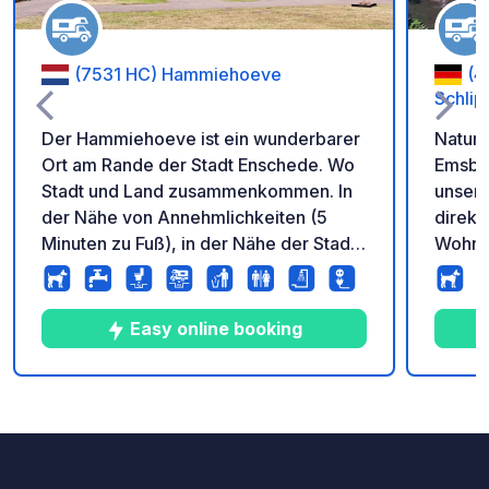
(7531 HC) Hammiehoeve
(4
Schlip
Der Hammiehoeve ist ein wunderbarer
Naturs
Ort am Rande der Stadt Enschede. Wo
Emsbüren. Ruhige St
Stadt und Land zusammenkommen. In
unsere
der Nähe von Annehmlichkeiten (5
direkt
Minuten zu Fuß), in der Nähe der Stadt
Wohnm
(10 Minuten mit dem Fahrrad) und
Radfah
entlang des
Trubel e
Fahrradknotenpunktnetzes. Für
erwart
Easy online booking
Wohnmobile über 2,70 m und über 3,3
Nandus
t erfolgt die Zufahrt über die Nordseite
gemütl
Sitzge
4
80
4.9
★
Fotos
Kommentare
Bewertung
und Wa
Stellp
Strom,