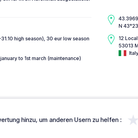
43.3969,
N 43°23
12 Local
-31.10 high season), 30 eur low season
53013 M
Ital
january to 1st march (maintenance)
ertung hinzu, um anderen Usern zu helfen :