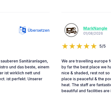
MarkNangle
Übersetzen
01/08/2026
5/5
it sauberen Sanitäranlagen,
We are travelling europe fo
stro und das beste, einem
by far the best place we ha
r ist wirklich nett und
nice & shaded, rest not so 
t. ist perfekt. Unserer
place is peaceful & the poo
heat. The staff are fantasti
beautiful and facilities ar