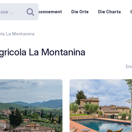
Abonnement
Die Orte
Die Charta
Suchen
ola La Montanina
gricola La Montanina
Er