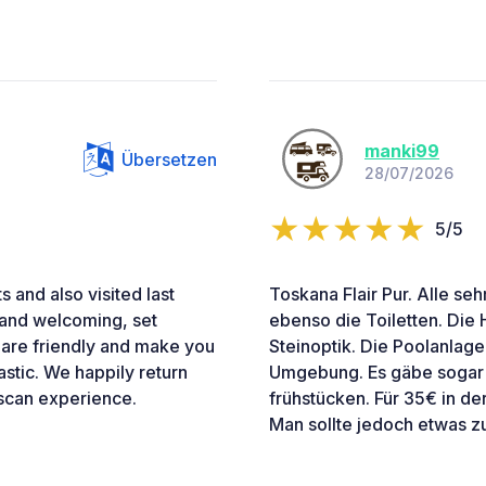
manki99
Übersetzen
28/07/2026
5/5
 and also visited last
Toskana Flair Pur. Alle seh
 and welcoming, set
ebenso die Toiletten. Die
f are friendly and make you
Steinoptik. Die Poolanlage 
astic. We happily return
Umgebung. Es gäbe sogar d
uscan experience.
frühstücken. Für 35€ in d
Man sollte jedoch etwas 