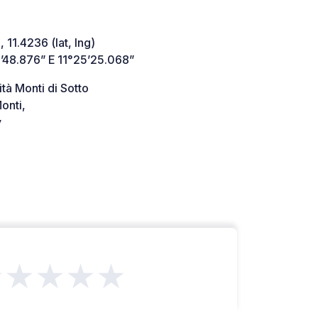
 11.4236 (lat, lng)
’48.876” E 11°25’25.068”
ità Monti di Sotto
onti,
y
★★★★★