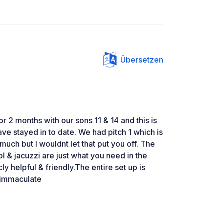
Übersetzen
r 2 months with our sons 11 & 14 and this is
ve stayed in to date. We had pitch 1 which is
much but I wouldnt let that put you off. The
l & jacuzzi are just what you need in the
cly helpful & friendly.The entire set up is
e immaculate