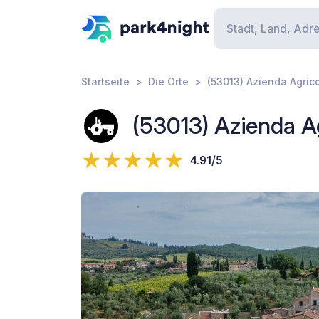
Startseite
Die Orte
(53013) Azienda Agric
(53013) Azienda A
4.91/5