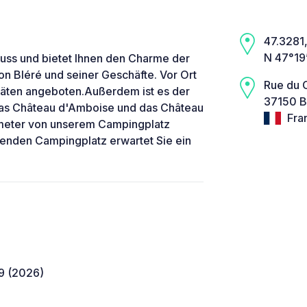
47.3281,
N 47°19
luss und bietet Ihnen den Charme der
n Bléré und seiner Geschäfte. Vor Ort
Rue du 
itäten angeboten.Außerdem ist es der
37150 B
 das Château d'Amboise und das Château
Fra
ometer von unserem Campingplatz
denden Campingplatz erwartet Sie ein
9 (2026)