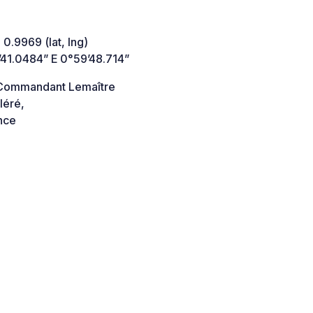
 0.9969 (lat, lng)
’41.0484” E 0°59’48.714”
Commandant Lemaître
léré,
nce