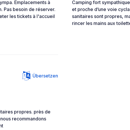
 sympa. Emplacements à
Camping fort sympathique,
n. Pas besoin de réserver.
et proche d’une voie cyc
ter les tickets à l'accueil
sanitaires sont propres, 
rincer les mains aux toilett
Übersetzen
taires propres. près de
r) nous recommandons
nt