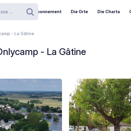
Abonnement
Die Orte
Die Charta
Suchen
camp - La Gâtine
Onlycamp - La Gâtine