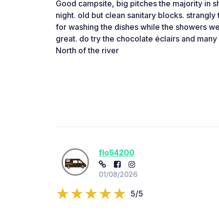
Good campsite, big pitches the majority in 
night. old but clean sanitary blocks. strangl
for washing the dishes while the showers wer
great. do try the chocolate éclairs and many 
North of the river
flo54200
01/08/2026
5/5