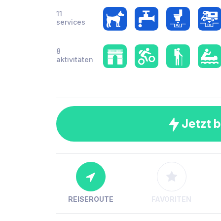
11
services
8
aktivitäten
Jetzt 
REISEROUTE
FAVORITEN