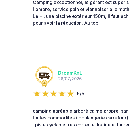
Camping exceptionnel, le gérant est super
l'ombre, service pain et viennoiserie le mati
Le + : une piscine extérieur 150m, il faut ache
pour avoir la réduction. Au top
DreamKnL
26/07/2026
5/5
camping agréable arboré calme propre. sani
toutes commodités ( boulangerie.carrefou
..piste cyclable tres correcte. karine et laure