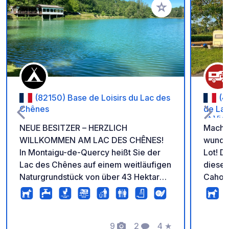
Zu Ihren Favoriten 
(82150) Base de Loisirs du Lac des
(4
Chênes
de Lam
et Vig
NEUE BESITZER – HERZLICH
Machen
WILLKOMMEN AM LAC DES CHÊNES!
wunder
In Montaigu-de-Quercy heißt Sie der
Lot! D
Lac des Chênes auf einem weitläufigen
dieser
Naturgrundstück von über 43 Hektar
Cahors
rund um einen See willkommen. Ein
erreic
idealer Ort für Camper, die eine echte
Valent
Auszeit in der Region Quercy suchen:
für ei
Ruhe und Erholung, Natur, Schwimmen,
9
2
4
★
Felsen un