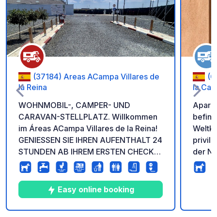
Zu Ihren Favoriten 
(37184) Areas ACampa Villares de
(05005) -
la Reina
la Ca
WOHNMOBIL-, CAMPER- UND
Aparka
CARAVAN-STELLPLATZ. Willkommen
befinde
im Áreas ACampa Villares de la Reina!
Weltku
GENIESSEN SIE IHREN AUFENTHALT 24
privile
STUNDEN AB IHREM ERSTEN CHECK-
der No
IN. (z. B. 20:00–20:00 Uhr oder 0:00–
Palaci
0:00 Uhr) Online-Zugang
aus ge
ausschließlich über die Website. 1.
faszin
Easy online booking
Registrieren (E-Mail, Kennzeichen und
Mauer.
Telefonnummer) 2. Wählen Sie Ihre
Parkpl