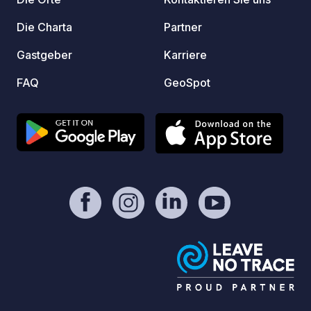
Sommers
zum C
Die Charta
Partner
€, leben
Gastgeber
Karriere
Verfüg
Ihren 
FAQ
GeoSpot
Sie au
„Konta