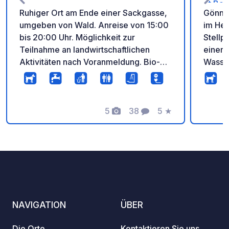
et Bo
Ruhiger Ort am Ende einer Sackgasse,
Gönnen
umgeben von Wald. Anreise von 15:00
im Her
bis 20:00 Uhr. Möglichkeit zur
Stellp
Teilnahme an landwirtschaftlichen
einer 
Aktivitäten nach Voranmeldung. Bio-
Wasse
Bauernhof mit Eseln, Pferden, Ziegen,
Umgeb
Hunden, Katzen und Hühnern.
Angel
Mahlzeiten mit hofeigenen Produkten
Landlebens. Prof
nach Voranmeldung.
5
38
5
★
modern
Fotos
Kommentare
Bewertung
Stellpl
Strom
eine s
Zufahr
Uhr zu
Genieß
des vo
NAVIGATION
ÜBER
Sanitä
und Du
Die Orte
Kontaktieren Sie uns