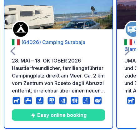
(64026) Camping Surabaja
(6
Glamp
28. MAI – 18. OKTOBER 2026
UMA is
Haustierfreundlicher, familiengeführter
und Ol
Campingplatz direkt am Meer. Ca. 2 km
zudem 
vom Zentrum von Roseto degli Abruzzi
und Be
entfernt, erreichbar über einen neuen
mit Ap
Rad- und Fußweg. Neben Stellplätzen
sowie 
(3 oder 6 Ampere) auf ebenem,
Olivenöl extra.
grasbewachsenem Gelände für Ihr Zelt,
inmitt
Easy online booking
Ihren Wohnwagen oder Ihr Wohnmobil
Weinbe
bieten wir auch charmante Mobilheime.
genieß
Kostenloses Internet, Waschmaschine
Ort, u
9
37
4.3
★