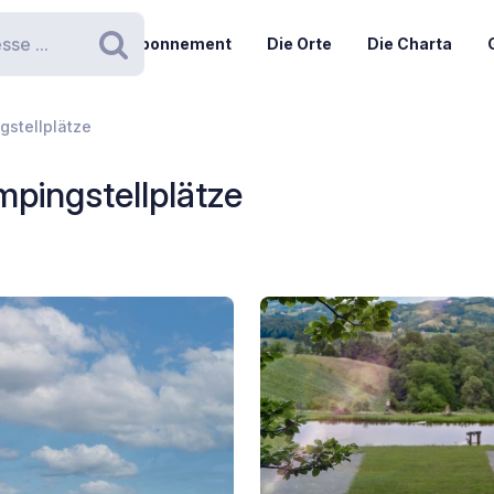
Abonnement
Die Orte
Die Charta
Suchen
gstellplätze
pingstellplätze