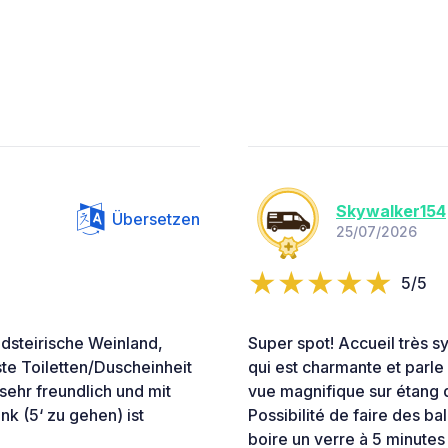
Skywalker154
Übersetzen
25/07/2026
5/5
üdsteirische Weinland,
Super spot! Accueil très 
ste Toiletten/Duscheinheit
qui est charmante et parle
ehr freundlich und mit
vue magnifique sur étang d
k (5‘ zu gehen) ist
Possibilité de faire des b
boire un verre à 5 minutes 