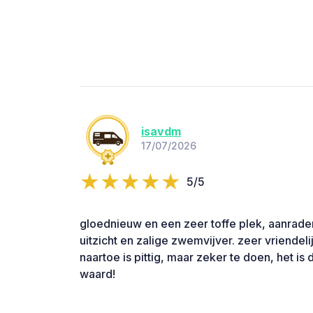
isavdm
17/07/2026
5/5
gloednieuw en een zeer toffe plek, aanrader
uitzicht en zalige zwemvijver. zeer vriendeli
naartoe is pittig, maar zeker te doen, het i
waard!