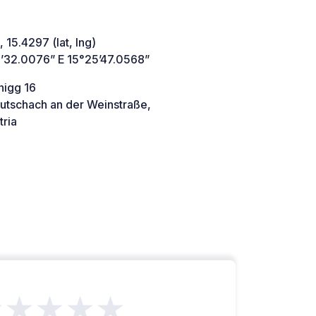
 15.4297 (lat, lng)
’32.0076” E 15°25’47.0568”
igg 16
utschach an der Weinstraße,
ria
★★★★★