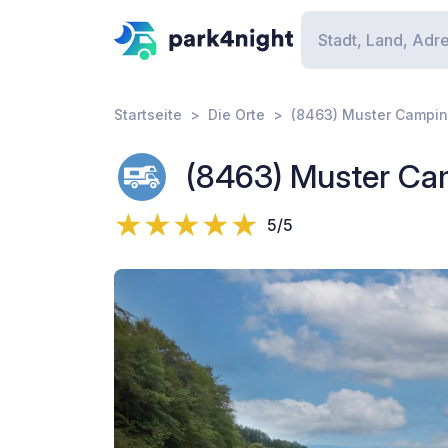
Startseite
Die Orte
(8463) Muster Campin
(8463) Muster Cam
5/5