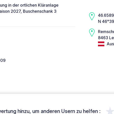
ung in der ortlichen Kläranlage
saison 2027, Buschenschank 3
46.6589,
N 46°39
Remschn
8463 Le
Aust
/09
ertung hinzu, um anderen Usern zu helfen :