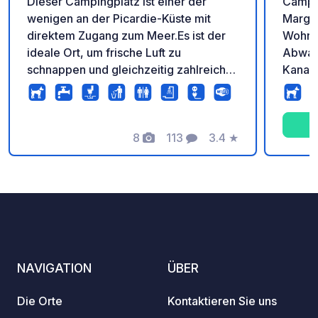
Dieser Campingplatz ist einer der
Campi
wenigen an der Picardie-Küste mit
Margue
direktem Zugang zum Meer.Es ist der
Wohnm
ideale Ort, um frische Luft zu
Abwas
schnappen und gleichzeitig zahlreiche
Kanali
Wasseraktivitäten und einen
größte
atemberaubenden Blick auf das Meer
schat
zu genießen. , nur 30 Meter entfernt.
Waschm
8
113
3.4
★
Wohnm
Fotos
Kommentare
Bewertung
NAVIGATION
ÜBER
Die Orte
Kontaktieren Sie uns