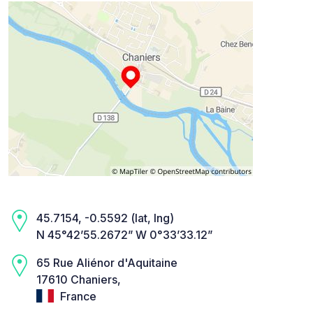
45.7154, -0.5592 (lat, lng)
N 45°42’55.2672” W 0°33’33.12”
65 Rue Aliénor d'Aquitaine
17610 Chaniers,
France