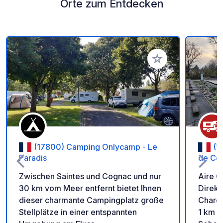
Orte zum Entdecken
Zu Ihren Favoriten 
(17800) Camping Onlycamp - Le
(1
Paradis
de Co
Zwischen Saintes und Cognac und nur
Aire 
30 km vom Meer entfernt bietet Ihnen
Direkt
dieser charmante Campingplatz große
Charen
Stellplätze in einer entspannten
1 km 