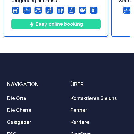
Umgebung am Fluss.
Sehens
Herze
am Flu
histor
Easy online booking
zum C
€ lebe
Inform
6
41
4.4
★
Fotos
Kommentare
Bewertung
Websi
PARK 
NAVIGATION
ÜBER
Die Orte
Kontaktieren Sie uns
Die Charta
Partner
Gastgeber
Karriere