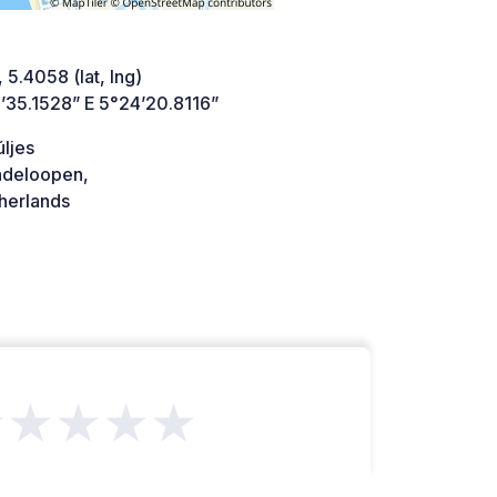
 5.4058 (lat, lng)
’35.1528” E 5°24’20.8116”
ljes
ndeloopen,
herlands
★★★★★