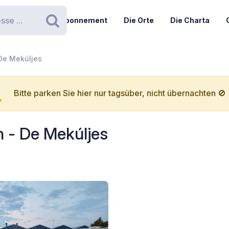
Abonnement
Die Orte
Die Charta
Suchen
De Mekúljes
Bitte parken Sie hier nur tagsüber, nicht übernachten 🚫
n - De Mekúljes