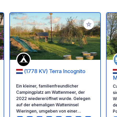
en Favoriten hinzufügen
Zu Ihren Favorit
(1778 KV) Terra Incognito
M
Ein kleiner, familienfreundlicher
C
Campingplatz am Wattenmeer, der
si
2022 wiedereröffnet wurde. Gelegen
W
auf der ehemaligen Watteninsel
de
Wieringen, umgeben von einer
Po