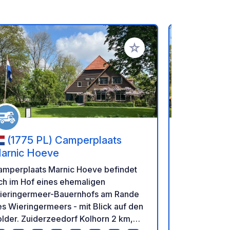
en hinzufügen
Zu Ihren Favoriten hinzufü
(1775 PL) Camperplaats
(9086
arnic Hoeve
Hiddema S
5 km van
Kleiner Cam
amperplaats Marnic Hoeve befindet
in Hempens,
ch im Hof eines ehemaligen
von Leeuwar
ieringermeer-Bauernhofs am Rande
Frieslands (
s Wieringermeers - mit Blick auf den
uns direkt
lder. Zuiderzeedorf Kolhorn 2 km,