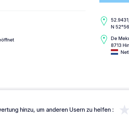
52.9431,
N 52°56
De Mekú
eöffnet
8713 Hi
Net
ertung hinzu, um anderen Usern zu helfen :