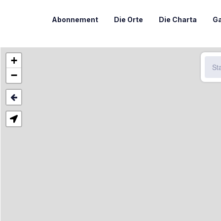
Abonnement
Die Orte
Die Charta
Ga
+
−