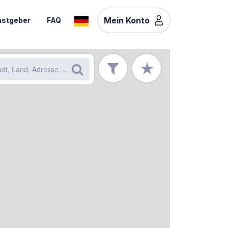
Mein Konto
stgeber
FAQ
★