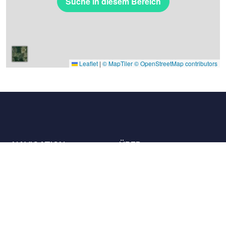
Suche in diesem Bereich
Leaflet
|
© MapTiler
© OpenStreetMap contributors
NAVIGATION
ÜBER
Die Orte
Kontaktieren Sie uns
Die Charta
Partner
Gastgeber
Karriere