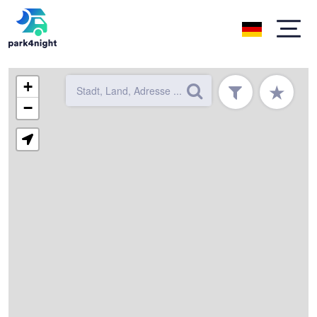
+
★
−