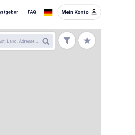
Mein Konto
stgeber
FAQ
★