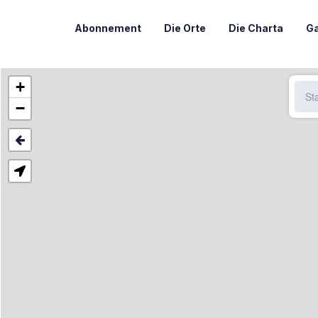
Abonnement
Die Orte
Die Charta
Ga
+
−