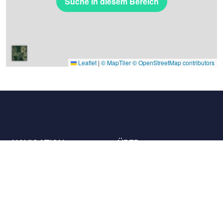
Suche in diesem Bereich
Leaflet
|
© MapTiler
© OpenStreetMap contributors
NAVIGATION
ÜBER
Die Orte
Kontaktieren Sie uns
Die Charta
Partner
Gastgeber
Karriere