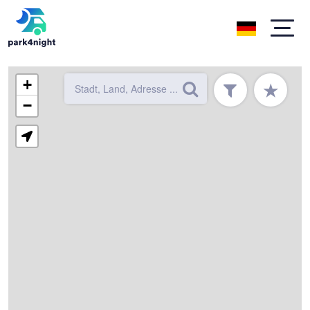
+
★
−