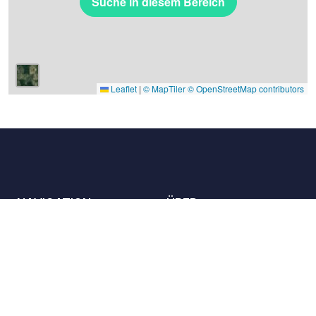
Suche in diesem Bereich
Leaflet
|
© MapTiler
© OpenStreetMap contributors
NAVIGATION
ÜBER
Die Orte
Kontaktieren Sie uns
Die Charta
Partner
Gastgeber
Karriere