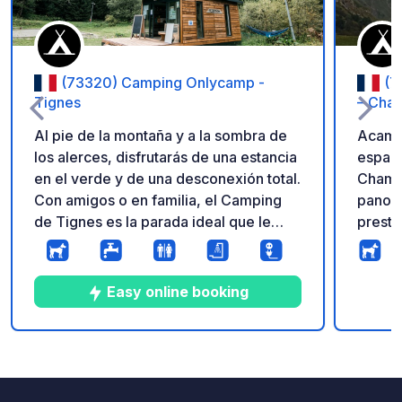
(73320) Camping Onlycamp -
(7
Tignes
– Cha
Al pie de la montaña y a la sombra de
Acampa
los alerces, disfrutarás de una estancia
espaci
en el verde y de una desconexión total.
Champa
Con amigos o en familia, el Camping
panorá
de Tignes es la parada ideal que le
presti
permitirá explorar las numerosas rutas
Vanois
de senderismo y admirar los
Grande
panoramas con múltiples paletas de
para l
Easy online booking
colores. No lejos de las orillas del Isère
sender
y rodeado de imponentes relieves con
espacios ab
impresionantes vistas del macizo del
base i
9
33
4.4
★
Fotos
Comentarios
Calificación
Mont-Blanc: es también el punto de
bonita
partida ideal para practicar actividades
Champa