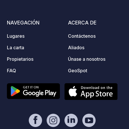
deportivas al aire libre.
campis
pie de
Saboya
NAVEGACIÓN
ACERCA DE
Champ
entorn
Lugares
Contáctenos
de alt
sender
La carta
Aliados
pocos 
Propietarios
Únase a nosotros
de Ch
sus en
FAQ
GeoSpot
y su p