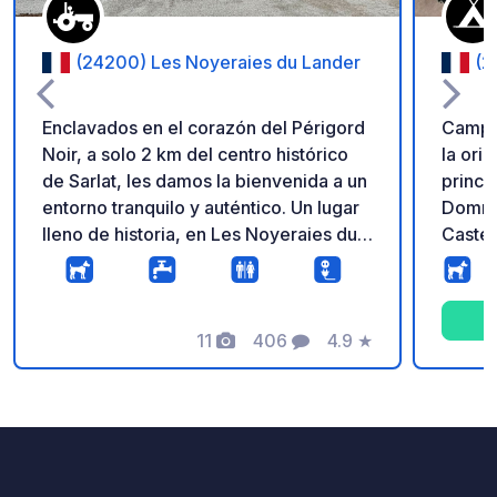
(24200) Les Noyeraies du Lander
(2
Enclavados en el corazón del Périgord
Campi
Noir, a solo 2 km del centro histórico
la oril
de Sarlat, les damos la bienvenida a un
princip
entorno tranquilo y auténtico. Un lugar
Domme
lleno de historia, en Les Noyeraies du
Castel
Lander llevamos más de 50 años
un amb
produciendo nueces y aceites de
lugar:
avellana y nuez, utilizando métodos
bar, p
tradicionales y ancestrales. Con la
11
406
4.9
★
juego, 
Fotos
Comentarios
Calificación
pasión de compartir esta experiencia y
nuestro terroir local, ofrecemos visitas
guiadas de 45 minutos durante todo el
año. Estas visitas muestran las
diferentes etapas del cultivo, la