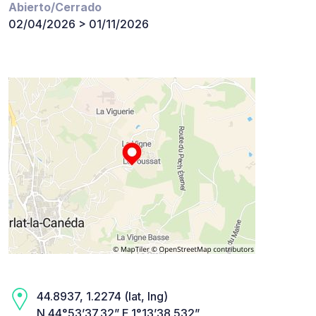
Abierto/Cerrado
02/04/2026 > 01/11/2026
44.8937, 1.2274 (lat, lng)
N 44°53’37.32” E 1°13’38.532”