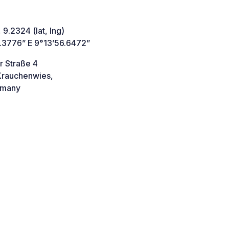
 9.2324 (lat, lng)
7.3776” E 9°13’56.6472”
r Straße 4
rauchenwies,
many