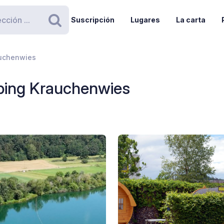
Suscripción
Lugares
La carta
Buscar
uchenwies
ing Krauchenwies