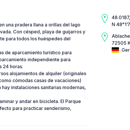
48.0187,
N 48°1’
 una pradera llana a orillas del lago
vada. Con césped, playa de guijarros y
Ablache
te para todos los huéspedes del
72505 K
Ger
 de aparcamiento turístico para
aparcamiento independiente para
s 24 horas.
os alojamientos de alquiler (originales
así como cómodas casas de vacaciones)
 hay instalaciones sanitarias modernas,
aminar y andar en bicicleta. El Parque
rfecto para practicar senderismo,