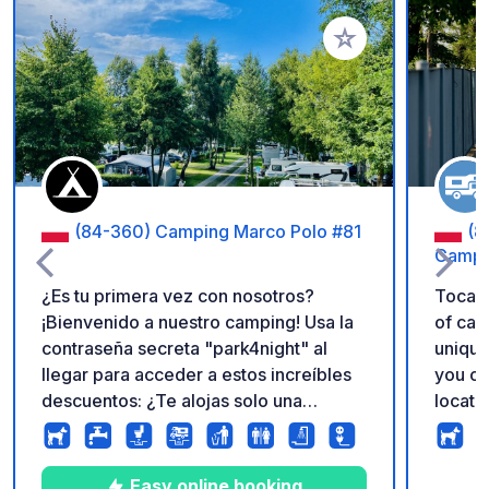
Añadir a tus favorito
(84-360) Camping Marco Polo #81
(8
Campe
¿Es tu primera vez con nosotros?
Tocamp
¡Bienvenido a nuestro camping! Usa la
of campi
contraseña secreta "park4night" al
unique
llegar para acceder a estos increíbles
you ca
descuentos: ¿Te alojas solo una
locati
noche? → ¡Obtén un 15% de descuento
beginn
en tu estancia! ¿Te quedas más tiempo
provides 
(2, 3 o 4 noches)? → ¡Paga solo por
encour
Easy online booking