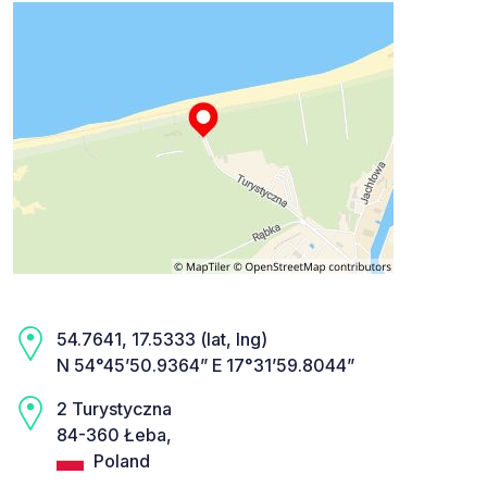
54.7641, 17.5333 (lat, lng)
N 54°45’50.9364” E 17°31’59.8044”
2 Turystyczna
84-360 Łeba,
Poland