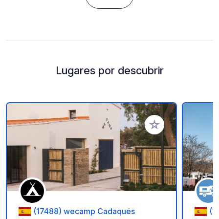
Lugares por descubrir
Añadir a tus favorito
(17488) wecamp Cadaqués
(1