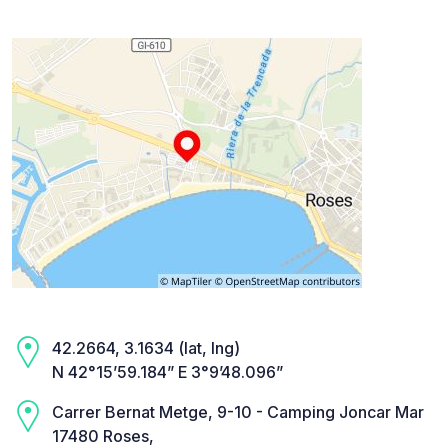
42.2664, 3.1634 (lat, lng)
N 42°15’59.184” E 3°9’48.096”
Carrer Bernat Metge, 9-10 - Camping Joncar Mar
17480 Roses,