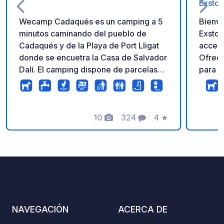
Exsto
Wecamp Cadaqués es un camping a 5
Bienve
minutos caminando del pueblo de
Exstoso, ¡Tu alojamiento
Cadaqués y de la Playa de Port Lligat
accesi
donde se encuetra la Casa de Salvador
Ofrece
Dalí. El camping dispone de parcelas
para a
totalmente equipadas (algunas de ellas
camper
con vistas al mar), Tinny Homes,
una pa
Apartamentos y tiendas Glamping. Un
Seguridad
lugar muy bonito y unico en Cadaqués.
10
324
4
★
está c
Fotos
Comentarios
Calificación
con cá
por la noche. Vi
campin
nuestr
casa, 
de tel
Servicios - Wi-Fi gratuit
NAVEGACIÓN
ACERCA DE
edific