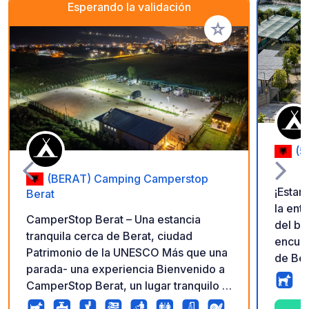
Esperando la validación
Añadir a tus favorito
(5
(BERAT) Camping Camperstop
¡Estam
Berat
la ent
CamperStop Berat – Una estancia
del bullicio! Nue
tranquila cerca de Berat, ciudad
encuentra c
Patrimonio de la UNESCO Más que una
de Ber
parada- una experiencia Bienvenido a
Gorica
CamperStop Berat, un lugar tranquilo y
Vilabi
acogedor para viajeros en
km) • 