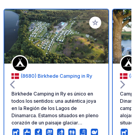
Añadir a tus favorito
(8680) Birkhede Camping in Ry
(8
Birkhede Camping in Ry es único en
Campin
todos los sentidos: una auténtica joya
Dinama
en la Región de los Lagos de
campin
Dinamarca. Estamos situados en pleno
alojam
corazón de un paisaje glaciar
situad
protegido, montañoso y de
puede 