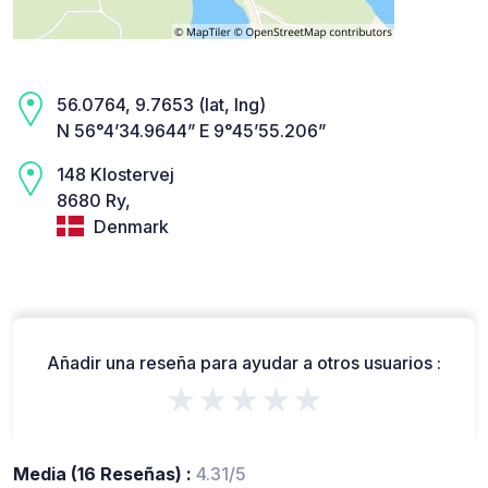
56.0764, 9.7653 (lat, lng)
N 56°4’34.9644” E 9°45’55.206”
148 Klostervej
8680 Ry,
Denmark
Añadir una reseña para ayudar a otros usuarios :
★★★★★
Media (16 Reseñas) :
4.31/5