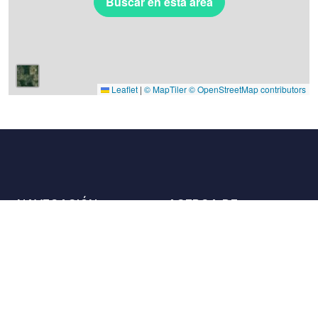
Buscar en esta área
Leaflet
|
© MapTiler
© OpenStreetMap contributors
NAVEGACIÓN
ACERCA DE
Lugares
Contáctenos
La carta
Aliados
Propietarios
Únase a nosotros