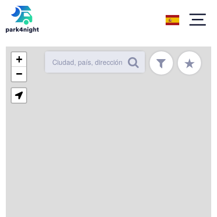
+
★
−