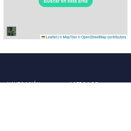
Buscar en esta área
Leaflet
|
© MapTiler
© OpenStreetMap contributors
NAVEGACIÓN
ACERCA DE
Lugares
Contáctenos
La carta
Aliados
Propietarios
Únase a nosotros