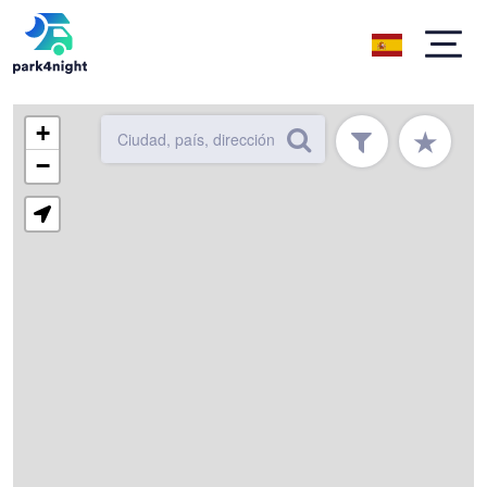
+
★
−