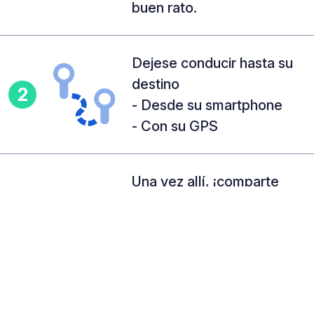
buen rato.
Dejese conducir hasta su
destino
2
- Desde su smartphone
- Con su GPS
Una vez allí, ¡comparte
sus pensamientos con la
3
comunidad!
- Deje un comentario
- Modifique el lugar