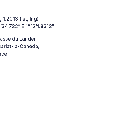
 1.2013 (lat, lng)
34.722” E 1°12’4.8312”
asse du Lander
arlat-la-Canéda,
nce