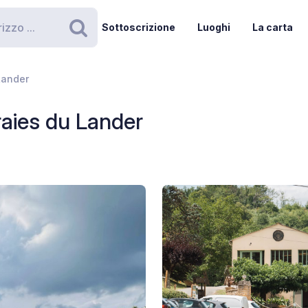
Sottoscrizione
Luoghi
La carta
Ricerca
Lander
aies du Lander