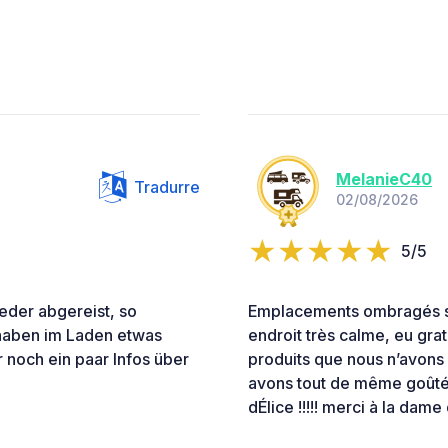
MelanieC40
Tradurre
02/08/2026
5/5
eder abgereist, so
Emplacements ombragés sou
 haben im Laden etwas
endroit très calme, eu gra
noch ein paar Infos über
produits que nous n’avons
avons tout de même goûté l
dÉlice !!!!! merci à la dam