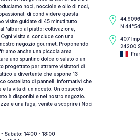
duciamo noci, nocciole e olio di noci,
ppassionati di condividere questa
44.9096,
o visite guidate di 45 minuti tutto
N 44°54’
dall'albero al piatto: coltivazione,
 Ogni visita si conclude con una
407 Imp
el nostro negozio gourmet. Proponendo
24200 S
 offriamo anche una piccola area
Fra
stare uno spuntino dolce o salato o un
to progettato per attrarre visitatori di
idattico e divertente che espone 13
ico costellato di pannelli informativi che
le e la vita di un noceto. Un opuscolo
teto è disponibile nel nostro negozio.
zze e una fuga, venite a scoprire i Noci
0 - Sabato: 14:00 - 18:00