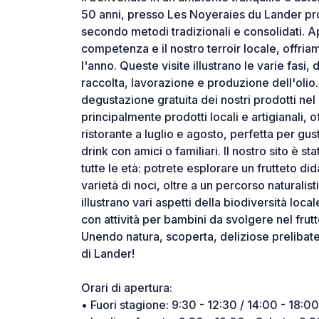
50 anni, presso Les Noyeraies du Lander pro
secondo metodi tradizionali e consolidati. A
competenza e il nostro terroir locale, offriam
l'anno. Queste visite illustrano le varie fasi, 
raccolta, lavorazione e produzione dell'olio.
degustazione gratuita dei nostri prodotti n
principalmente prodotti locali e artigianali,
ristorante a luglio e agosto, perfetta per gu
drink con amici o familiari. Il nostro sito è sta
tutte le età: potrete esplorare un frutteto d
varietà di noci, oltre a un percorso naturalist
illustrano vari aspetti della biodiversità loca
con attività per bambini da svolgere nel frut
Unendo natura, scoperta, deliziose prelibate
di Lander!
Orari di apertura:
• Fuori stagione: 9:30 - 12:30 / 14:00 - 18:0